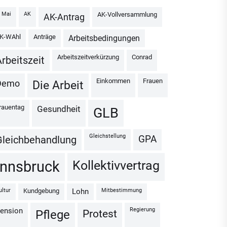
1. Mai
AK
AK-Vollversammlung
AK-Antrag
AK-WAhl
Anträge
Arbeitsbedingungen
Arbeitszeitverkürzung
Conrad
Arbeitszeit
Einkommen
Frauen
Demo
Die Arbeit
Frauentag
Gesundheit
GLB
Gleichstellung
GPA
Gleichbehandlung
Kollektivvertrag
Innsbruck
Kultur
Kundgebung
Mitbestimmung
Lohn
Regierung
Pension
Protest
Pflege