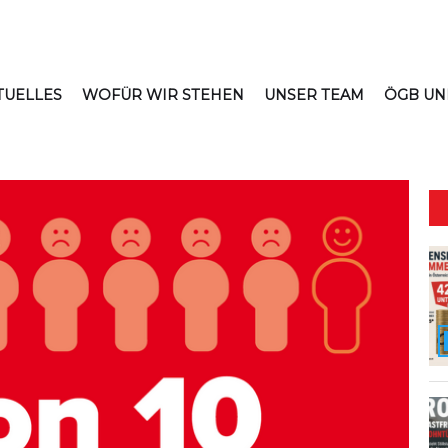
TUELLES
WOFÜR WIR STEHEN
UNSER TEAM
ÖGB UN
iche Linke