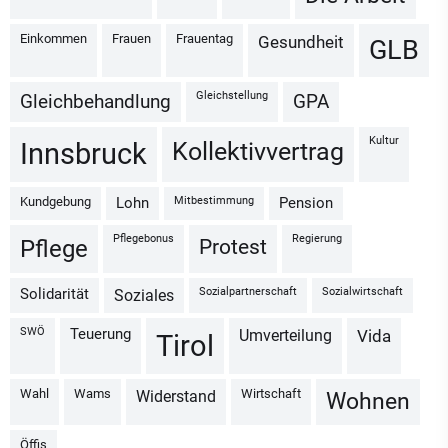
Einkommen
Frauen
Frauentag
Gesundheit
GLB
Gleichstellung
Gleichbehandlung
GPA
Kultur
Kollektivvertrag
Innsbruck
Kundgebung
Mitbestimmung
Lohn
Pension
Pflegebonus
Regierung
Protest
Pflege
Sozialpartnerschaft
Sozialwirtschaft
Solidarität
Soziales
SWÖ
Teuerung
Umverteilung
vida
Tirol
Wahl
Wams
Wirtschaft
Widerstand
Wohnen
Öffis