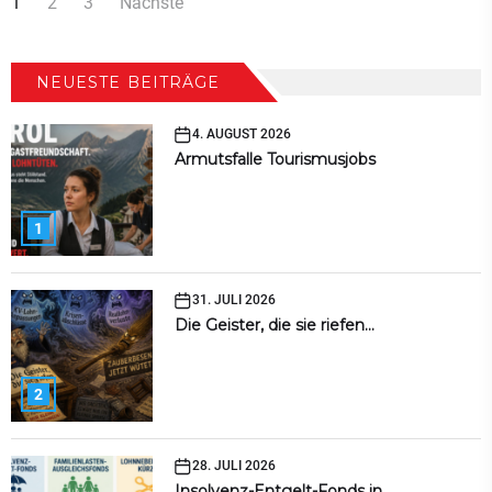
Seitennummerierung
1
2
3
Nächste
der
Beiträge
NEUESTE BEITRÄGE
4. AUGUST 2026
Armutsfalle Tourismusjobs
1
31. JULI 2026
Die Geister, die sie riefen…
2
28. JULI 2026
Insolvenz-Entgelt-Fonds in