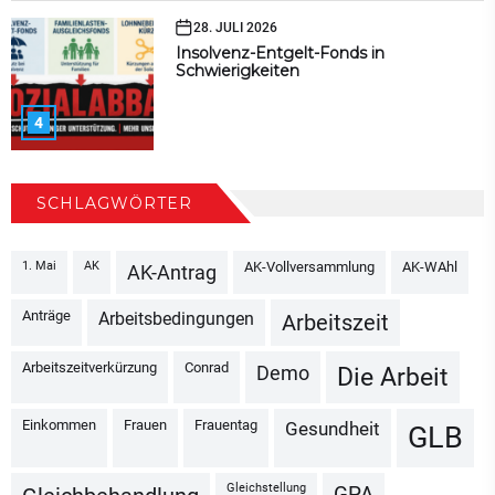
28. JULI 2026
Insolvenz-Entgelt-Fonds in
Schwierigkeiten
4
SCHLAGWÖRTER
1. Mai
AK
AK-Vollversammlung
AK-WAhl
AK-Antrag
Anträge
Arbeitsbedingungen
Arbeitszeit
Arbeitszeitverkürzung
Conrad
Demo
Die Arbeit
Einkommen
Frauen
Frauentag
Gesundheit
GLB
Gleichstellung
GPA