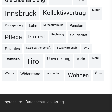
Gleichbehandlung
Kultur
Kollektivvertrag
Innsbruck
Kundgebung
Mitbestimmung
Lohn
Pension
Regierung
Solidarität
Protest
Pflege
Sozialpartnerschaft
Sozialwirtschaft
SWÖ
Soziales
Wahl
Teuerung
Umverteilung
vida
Tirol
Wams
Wirtschaft
Öffis
Widerstand
Wohnen
Impressum
-
Datenschutzerklärung