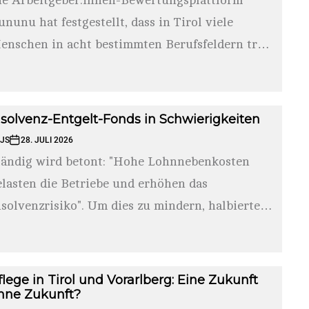
ie Arbeitgeber:innen-Bewertungsplattform
ununu hat festgestellt, dass in Tirol viele
enschen in acht bestimmten Berufsfeldern trotz
r Erwerbsarbeit als arm gelten....
nsolvenz-Entgelt-Fonds in Schwierigkeiten
JS
28. JULI 2026
tändig wird betont: "Hohe Lohnnebenkosten
elasten die Betriebe und erhöhen das
nsolvenzrisiko". Um dies zu mindern, halbierte
er damalige Arbeitsminister...
flege in Tirol und Vorarlberg: Eine Zukunft
hne Zukunft?