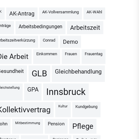
AK
AK-Vollversammlung
AK-WAhl
AK-Antrag
Anträge
Arbeitsbedingungen
Arbeitszeit
Arbeitszeitverkürzung
Conrad
Demo
Einkommen
Frauen
Frauentag
Die Arbeit
Gesundheit
Gleichbehandlung
GLB
Gleichstellung
GPA
Innsbruck
Kultur
Kundgebung
Kollektivvertrag
Mitbestimmung
Lohn
Pension
Pflege