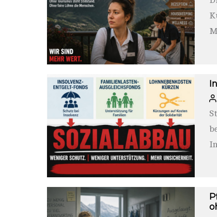
D
K
M
de
I
S
b
I
d
P
o