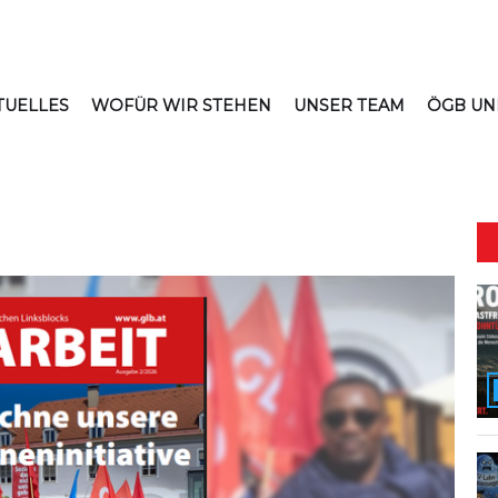
TUELLES
WOFÜR WIR STEHEN
UNSER TEAM
ÖGB UN
iche Linke