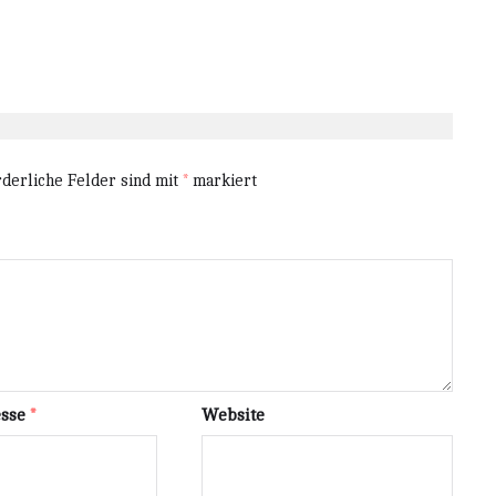
rderliche Felder sind mit
*
markiert
esse
*
Website