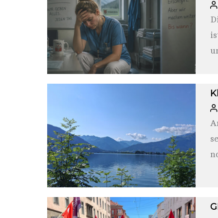
D
i
u
er
K
A
s
n
G