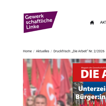
Skip
to
Gewerkschaftliche
the
Linke
content
AK
Gewerkschaftl
Home
Aktuelles
Druckfrisch: „Die Arbeit“ Nr. 2/2026