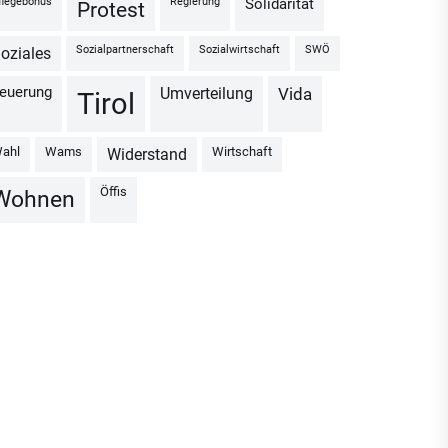
Pflegebonus
Regierung
Solidarität
Protest
Sozialpartnerschaft
Sozialwirtschaft
SWÖ
Soziales
Teuerung
Umverteilung
vida
Tirol
Wahl
Wams
Wirtschaft
Widerstand
Öffis
Wohnen