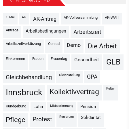
SCHLAGWÖRTER
1. Mai
AK
AK-Vollversammlung
AK-WAhl
AK-Antrag
Anträge
Arbeitsbedingungen
Arbeitszeit
Arbeitszeitverkürzung
Conrad
Demo
Die Arbeit
Einkommen
Frauen
Frauentag
Gesundheit
GLB
Gleichstellung
GPA
Gleichbehandlung
Kultur
Kollektivvertrag
Innsbruck
Kundgebung
Mitbestimmung
Lohn
Pension
Regierung
Solidarität
Protest
Pflege