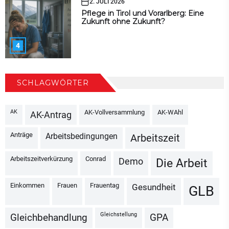
2. JULI 2026
Pflege in Tirol und Vorarlberg: Eine
Zukunft ohne Zukunft?
4
SCHLAGWÖRTER
AK
AK-Vollversammlung
AK-WAhl
AK-Antrag
Anträge
Arbeitsbedingungen
Arbeitszeit
Arbeitszeitverkürzung
Conrad
Demo
Die Arbeit
Einkommen
Frauen
Frauentag
Gesundheit
GLB
Gleichstellung
Gleichbehandlung
GPA