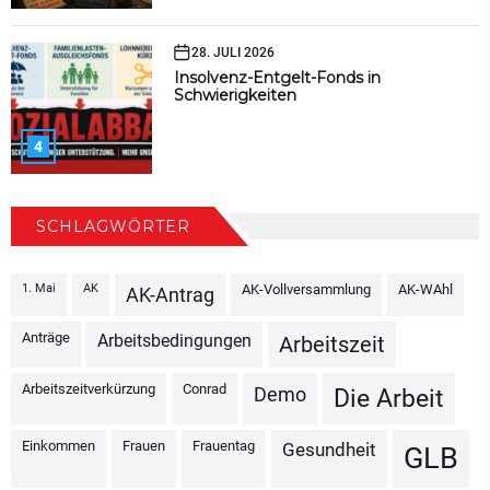
28. JULI 2026
Insolvenz-Entgelt-Fonds in
Schwierigkeiten
4
SCHLAGWÖRTER
1. Mai
AK
AK-Vollversammlung
AK-WAhl
AK-Antrag
Anträge
Arbeitsbedingungen
Arbeitszeit
Arbeitszeitverkürzung
Conrad
Demo
Die Arbeit
Einkommen
Frauen
Frauentag
Gesundheit
GLB