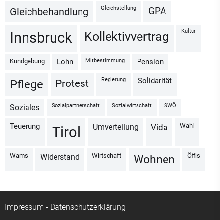
Gleichstellung
GPA
Gleichbehandlung
Kultur
Kollektivvertrag
Innsbruck
Kundgebung
Mitbestimmung
Lohn
Pension
Regierung
Solidarität
Protest
Pflege
Sozialpartnerschaft
Sozialwirtschaft
SWÖ
Soziales
Wahl
Teuerung
Umverteilung
vida
Tirol
Wams
Wirtschaft
Öffis
Widerstand
Wohnen
Impressum
-
Datenschutzerklärung