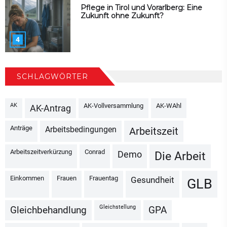
Pflege in Tirol und Vorarlberg: Eine
Zukunft ohne Zukunft?
4
SCHLAGWÖRTER
AK
AK-Vollversammlung
AK-WAhl
AK-Antrag
Anträge
Arbeitsbedingungen
Arbeitszeit
Arbeitszeitverkürzung
Conrad
Demo
Die Arbeit
Einkommen
Frauen
Frauentag
Gesundheit
GLB
Gleichstellung
Gleichbehandlung
GPA