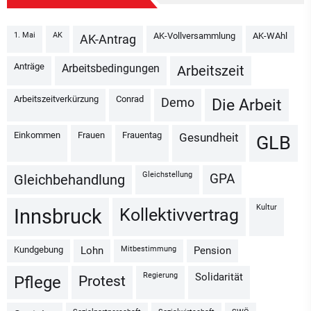
1. Mai
AK
AK-Vollversammlung
AK-WAhl
AK-Antrag
Anträge
Arbeitsbedingungen
Arbeitszeit
Arbeitszeitverkürzung
Conrad
Demo
Die Arbeit
Einkommen
Frauen
Frauentag
Gesundheit
GLB
Gleichstellung
GPA
Gleichbehandlung
Kultur
Kollektivvertrag
Innsbruck
Kundgebung
Mitbestimmung
Lohn
Pension
Regierung
Solidarität
Protest
Pflege