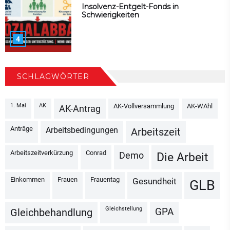
Insolvenz-Entgelt-Fonds in
Schwierigkeiten
4
SCHLAGWÖRTER
1. Mai
AK
AK-Vollversammlung
AK-WAhl
AK-Antrag
Anträge
Arbeitsbedingungen
Arbeitszeit
Arbeitszeitverkürzung
Conrad
Demo
Die Arbeit
Einkommen
Frauen
Frauentag
Gesundheit
GLB
Gleichstellung
GPA
Gleichbehandlung