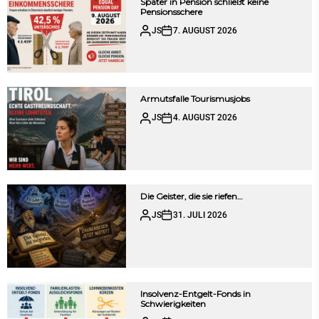
Später in Pension schließt keine
Pensionsschere
JS
7. AUGUST 2026
Armutsfalle Tourismusjobs
JS
4. AUGUST 2026
Die Geister, die sie riefen…
JS
31. JULI 2026
Insolvenz-Entgelt-Fonds in
Schwierigkeiten