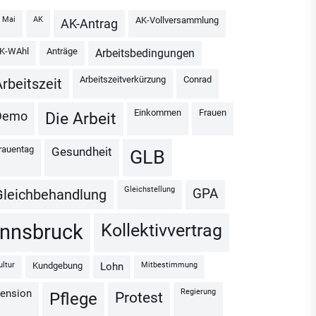
1. Mai
AK
AK-Vollversammlung
AK-Antrag
AK-WAhl
Anträge
Arbeitsbedingungen
Arbeitszeitverkürzung
Conrad
Arbeitszeit
Einkommen
Frauen
Demo
Die Arbeit
Frauentag
Gesundheit
GLB
Gleichstellung
GPA
Gleichbehandlung
Kollektivvertrag
Innsbruck
Kultur
Kundgebung
Mitbestimmung
Lohn
Regierung
Pension
Protest
Pflege