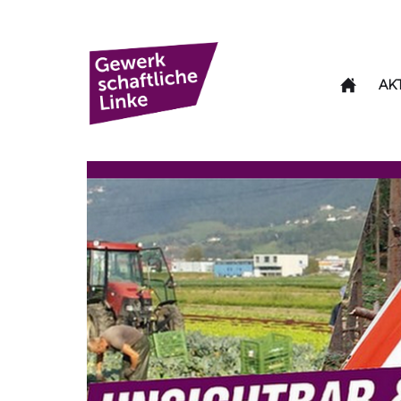
Skip
to
Gewerkschaftliche
the
Linke
content
AK
Gewerkschaftl