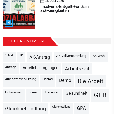
28. JULI 2026
Insolvenz-Entgelt-Fonds in
Schwierigkeiten
4
SCHLAGWÖRTER
1. Mai
AK
AK-Vollversammlung
AK-WAhl
AK-Antrag
Anträge
Arbeitsbedingungen
Arbeitszeit
Arbeitszeitverkürzung
Conrad
Demo
Die Arbeit
Einkommen
Frauen
Frauentag
Gesundheit
GLB
Gleichstellung
GPA
Gleichbehandlung