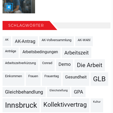
4
SCHLAGWÖRTER
AK
AK-Vollversammlung
AK-WAhl
AK-Antrag
Anträge
Arbeitsbedingungen
Arbeitszeit
Arbeitszeitverkürzung
Conrad
Demo
Die Arbeit
Einkommen
Frauen
Frauentag
Gesundheit
GLB
Gleichstellung
Gleichbehandlung
GPA
Kultur
Kollektivvertrag
Innsbruck