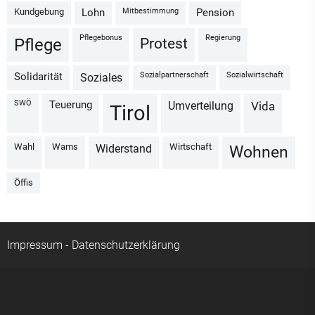
Kundgebung
Mitbestimmung
Lohn
Pension
Pflegebonus
Regierung
Protest
Pflege
Sozialpartnerschaft
Sozialwirtschaft
Solidarität
Soziales
SWÖ
Teuerung
Umverteilung
vida
Tirol
Wahl
Wams
Wirtschaft
Widerstand
Wohnen
Öffis
Impressum
-
Datenschutzerklärung