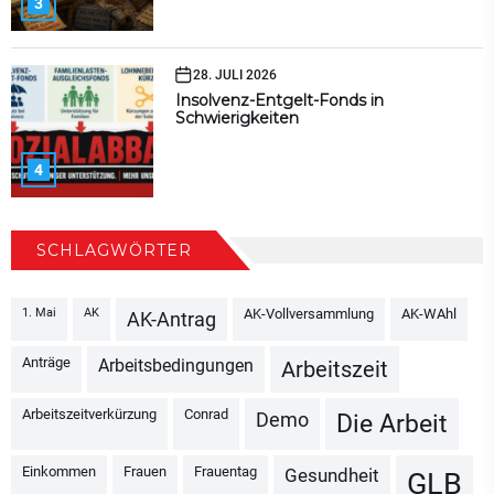
3
28. JULI 2026
Insolvenz-Entgelt-Fonds in
Schwierigkeiten
4
SCHLAGWÖRTER
1. Mai
AK
AK-Vollversammlung
AK-WAhl
AK-Antrag
Anträge
Arbeitsbedingungen
Arbeitszeit
Arbeitszeitverkürzung
Conrad
Demo
Die Arbeit
Einkommen
Frauen
Frauentag
Gesundheit
GLB