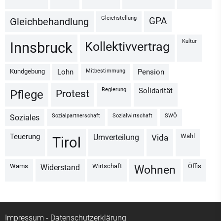
Gleichstellung
GPA
Gleichbehandlung
Kultur
Kollektivvertrag
Innsbruck
Kundgebung
Mitbestimmung
Lohn
Pension
Regierung
Solidarität
Protest
Pflege
Sozialpartnerschaft
Sozialwirtschaft
SWÖ
Soziales
Wahl
Teuerung
Umverteilung
vida
Tirol
Wams
Wirtschaft
Öffis
Widerstand
Wohnen
Impressum
-
Datenschutzerklärung