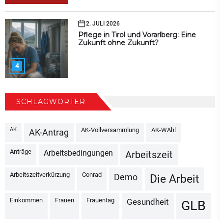
2. JULI 2026
Pflege in Tirol und Vorarlberg: Eine
Zukunft ohne Zukunft?
4
SCHLAGWÖRTER
AK
AK-Vollversammlung
AK-WAhl
AK-Antrag
Anträge
Arbeitsbedingungen
Arbeitszeit
Arbeitszeitverkürzung
Conrad
Demo
Die Arbeit
Einkommen
Frauen
Frauentag
Gesundheit
GLB