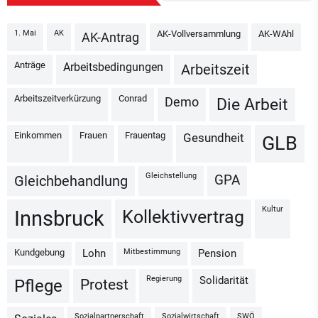
1. Mai
AK
AK-Vollversammlung
AK-WAhl
AK-Antrag
Anträge
Arbeitsbedingungen
Arbeitszeit
Arbeitszeitverkürzung
Conrad
Demo
Die Arbeit
Einkommen
Frauen
Frauentag
Gesundheit
GLB
Gleichstellung
GPA
Gleichbehandlung
Kultur
Kollektivvertrag
Innsbruck
Kundgebung
Mitbestimmung
Lohn
Pension
Regierung
Solidarität
Protest
Pflege
Sozialpartnerschaft
Sozialwirtschaft
SWÖ