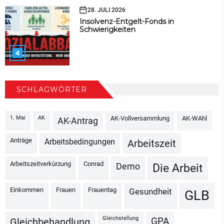
28. JULI 2026
Insolvenz-Entgelt-Fonds in
Schwierigkeiten
4
SCHLAGWÖRTER
1. Mai
AK
AK-Vollversammlung
AK-WAhl
AK-Antrag
Anträge
Arbeitsbedingungen
Arbeitszeit
Arbeitszeitverkürzung
Conrad
Demo
Die Arbeit
Einkommen
Frauen
Frauentag
Gesundheit
GLB
Gleichstellung
GPA
Gleichbehandlung