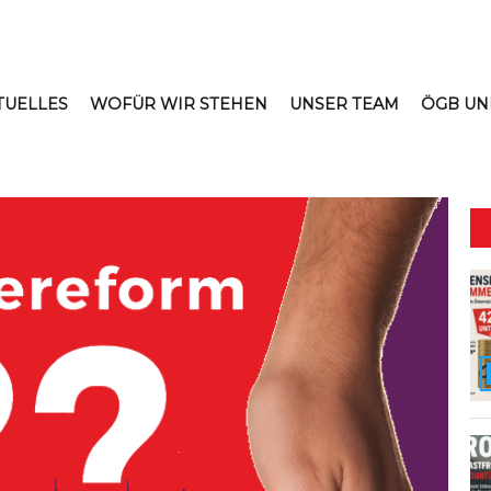
TUELLES
WOFÜR WIR STEHEN
UNSER TEAM
ÖGB UN
iche Linke