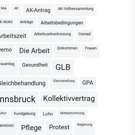
1. Mai
AK
AK-Vollversammlung
AK-Antrag
AK-WAhl
Anträge
Arbeitsbedingungen
Arbeitszeitverkürzung
Conrad
Arbeitszeit
Einkommen
Frauen
Demo
Die Arbeit
Frauentag
Gesundheit
GLB
Gleichstellung
GPA
Gleichbehandlung
Kollektivvertrag
Innsbruck
Kultur
Kundgebung
Mitbestimmung
Lohn
Regierung
Pension
Protest
Pflege