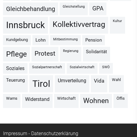
Gleichstellung
GPA
Gleichbehandlung
Kultur
Kollektivvertrag
Innsbruck
Kundgebung
Mitbestimmung
Lohn
Pension
Regierung
Solidarität
Protest
Pflege
Sozialpartnerschaft
Sozialwirtschaft
SWÖ
Soziales
Wahl
Teuerung
Umverteilung
vida
Tirol
Wams
Wirtschaft
Öffis
Widerstand
Wohnen
Impressum
-
Datenschutzerklärung