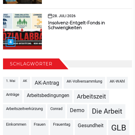
28. JULI 2026
Insolvenz-Entgelt-Fonds in
Schwierigkeiten
4
SCHLAGWÖRTER
1. Mai
AK
AK-Vollversammlung
AK-WAhl
AK-Antrag
Anträge
Arbeitsbedingungen
Arbeitszeit
Arbeitszeitverkürzung
Conrad
Demo
Die Arbeit
Einkommen
Frauen
Frauentag
Gesundheit
GLB